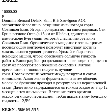
16000,00
р.
Domaine Bernard Defaix, Saint-Bris Sauvignon AOC —
элегантное белое вино, созданное из винограда сорта
Совиньон Блан. Ягоды произрастают на виноградниках Сен-
Бри в регионе Осер (в 15 км от Шабли), единственном
апелласьоне Бургундии, который специализируется на
Совиньон Блан. Органическое земледелие с очень строгим
последующим контролем позволяет винограду достичь
максимального уровня зрелости. Урожай собирается с
помощью машин, чтобы обеспечить большую гибкость
работы. Виноград быстро доставляют на винодельню, где его
сразу же прессуют во избежание окисления. Мягкое
прессование позволяет получить лучшие
соки. Поверхностный контакт между воздухом и соком
минимален. Алкогольная ферментация, а затем яблочно-
молочное брожение проходят в резервуарах из нержавеющей
стали. Далее вино выдерживается на тонком осадке от 8 до 12
месяцев в тех же емкостях. В течение этого времени
осадок регулярно перемещают, чтобы придать вину большую
гладкость. 12,5%
КБЖУ - 580/ 0/1,5/15